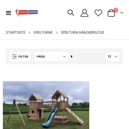
Artikel
0
Navigation
Cart
umschalten
STARTSEITE
SPIELTURME
SPIELTURM HÄNGEBRÜCKE
Absteigend
FILTER
sortieren